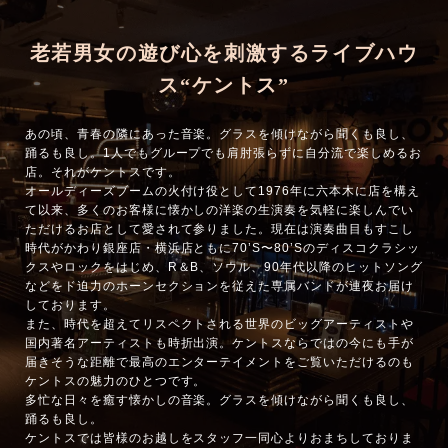
老若男女の遊び心を刺激するライブハウ
ス“ケントス”
あの頃、青春の隣にあった音楽。グラスを傾けながら聞くも良し、
踊るも良し。1人でもグループでも肩肘張らずに自分流で楽しめるお
店。それがケントスです。
オールディーズブームの火付け役として1976年に六本木に店を構え
て以来、多くのお客様に懐かしの洋楽の生演奏を気軽に楽しんでい
ただけるお店として愛されて参りました。現在は演奏曲目もすこし
時代がかわり銀座店・横浜店ともに70’S〜80’Sのディスコクラシッ
クスやロックをはじめ、R＆B、ソウル、90年代以降のヒットソング
などをド迫力のホーンセクションを従えた専属バンドが連夜お届け
しております。
また、時代を超えてリスペクトされる世界のビッグアーティストや
国内著名アーティストも時折出演。ケントスならではの今にも手が
届きそうな距離で最高のエンターテイメントをご覧いただけるのも
ケントスの魅力のひとつです。
多忙な日々を癒す懐かしの音楽。グラスを傾けながら聞くも良し、
踊るも良し。
ケントスでは皆様のお越しをスタッフ一同心よりおまちしておりま