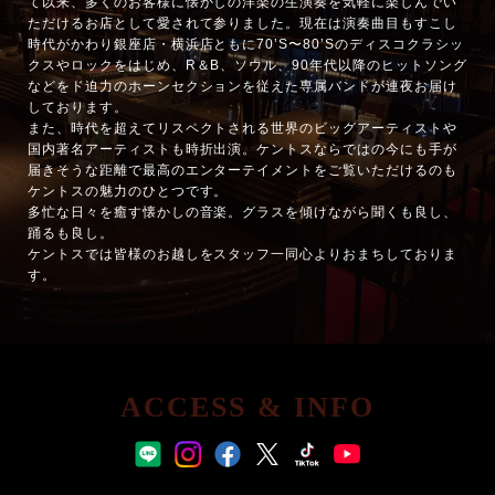
て以来、多くのお客様に懐かしの洋楽の生演奏を気軽に楽しんでい
ただけるお店として愛されて参りました。現在は演奏曲目もすこし
時代がかわり銀座店・横浜店ともに70’S〜80’Sのディスコクラシッ
クスやロックをはじめ、R＆B、ソウル、90年代以降のヒットソング
などをド迫力のホーンセクションを従えた専属バンドが連夜お届け
しております。
また、時代を超えてリスペクトされる世界のビッグアーティストや
国内著名アーティストも時折出演。ケントスならではの今にも手が
届きそうな距離で最高のエンターテイメントをご覧いただけるのも
ケントスの魅力のひとつです。
多忙な日々を癒す懐かしの音楽。グラスを傾けながら聞くも良し、
踊るも良し。
ケントスでは皆様のお越しをスタッフ一同心よりおまちしておりま
す。
ACCESS & INFO