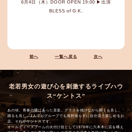
6月4日（木）DOOR OPEN 19:00 ▶︎出演
BLESS of G.K.
前へ
一覧へ戻る
次へ
老若男女の遊び心を刺激するライブハウ
ス“ケントス”
あの頃、青春の隣にあった音楽。グラスを傾けながら聞くも良し、
踊るも良し。1人でもグループでも肩肘張らずに自分流で楽しめるお
店。それがケントスです。
オールディーズブームの火付け役として1976年に六本木に店を構え