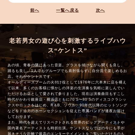
前へ
一覧へ戻る
次へ
老若男女の遊び心を刺激するライブハウ
ス“ケントス”
あの頃、青春の隣にあった音楽。グラスを傾けながら聞くも良し、
踊るも良し。1人でもグループでも肩肘張らずに自分流で楽しめるお
店。それがケントスです。
オールディーズブームの火付け役として1976年に六本木に店を構え
て以来、多くのお客様に懐かしの洋楽の生演奏を気軽に楽しんでい
ただけるお店として愛されて参りました。現在は演奏曲目もすこし
時代がかわり銀座店・横浜店ともに70’S〜80’Sのディスコクラシッ
クスやロックをはじめ、R＆B、ソウル、90年代以降のヒットソング
などをド迫力のホーンセクションを従えた専属バンドが連夜お届け
しております。
また、時代を超えてリスペクトされる世界のビッグアーティストや
国内著名アーティストも時折出演。ケントスならではの今にも手が
届きそうな距離で最高のエンターテイメントをご覧いただけるのも