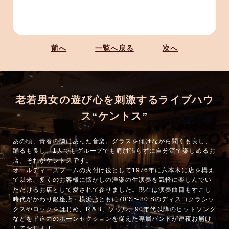
前へ
一覧へ戻る
次へ
老若男女の遊び心を刺激するライブハウ
ス“ケントス”
あの頃、青春の隣にあった音楽。グラスを傾けながら聞くも良し、
踊るも良し。1人でもグループでも肩肘張らずに自分流で楽しめるお
店。それがケントスです。
オールディーズブームの火付け役として1976年に六本木に店を構え
て以来、多くのお客様に懐かしの洋楽の生演奏を気軽に楽しんでい
ただけるお店として愛されて参りました。現在は演奏曲目もすこし
時代がかわり銀座店・横浜店ともに70’S〜80’Sのディスコクラシッ
クスやロックをはじめ、R＆B、ソウル、90年代以降のヒットソング
などをド迫力のホーンセクションを従えた専属バンドが連夜お届け
しております。