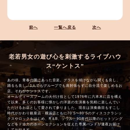
前へ
一覧へ戻る
次へ
老若男女の遊び心を刺激するライブハウ
ス“ケントス”
あの頃、青春の隣にあった音楽。グラスを傾けながら聞くも良し、
踊るも良し。1人でもグループでも肩肘張らずに自分流で楽しめるお
店。それがケントスです。
オールディーズブームの火付け役として1976年に六本木に店を構え
て以来、多くのお客様に懐かしの洋楽の生演奏を気軽に楽しんでい
ただけるお店として愛されて参りました。現在は演奏曲目もすこし
時代がかわり銀座店・横浜店ともに70’S〜80’Sのディスコクラシッ
クスやロックをはじめ、R＆B、ソウル、90年代以降のヒットソング
などをド迫力のホーンセクションを従えた専属バンドが連夜お届け
しております。