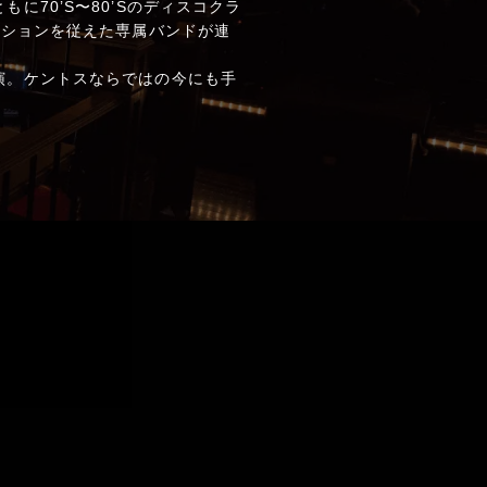
70’S〜80’Sのディスコクラ
クションを従えた専属バンドが連
演。ケントスならではの今にも手
。