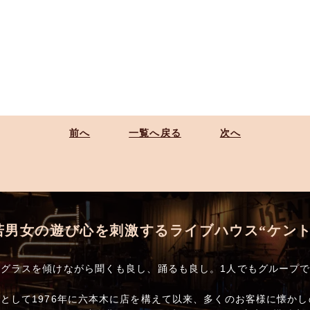
前へ
一覧へ戻る
次へ
若男女の遊び心を刺激するライブハウス“ケント
グラスを傾けながら聞くも良し、踊るも良し。1人でもグループ
として1976年に六本木に店を構えて以来、多くのお客様に懐か