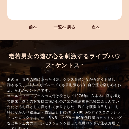
前へ
一覧へ戻る
次へ
老若男女の遊び心を刺激するライブハウ
ス“ケントス”
あの頃、青春の隣にあった音楽。グラスを傾けながら聞くも良し、
踊るも良し。1人でもグループでも肩肘張らずに自分流で楽しめるお
店。それがケントスです。
オールディーズブームの火付け役として1976年に六本木に店を構え
て以来、多くのお客様に懐かしの洋楽の生演奏を気軽に楽しんでい
ただけるお店として愛されて参りました。現在は演奏曲目もすこし
時代がかわり銀座店・横浜店ともに70’S〜80’Sのディスコクラシッ
クスやロックをはじめ、R＆B、ソウル、90年代以降のヒットソング
などをド迫力のホーンセクションを従えた専属バンドが連夜お届け
しております。