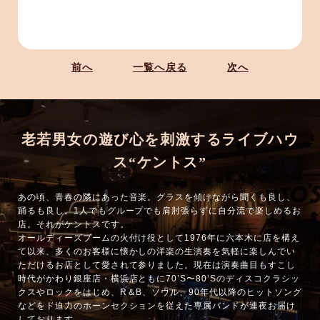
前へ
一覧へ戻る
次へ
老若男女の遊び心を刺激するライブハウ
ス“ケントス”
あの頃、青春の隣にあった音楽。グラスを傾けながら聞くも良し、
踊るも良し。1人でもグループでも肩肘張らずに自分流で楽しめるお
店。それがケントスです。
オールディーズブームの火付け役として1976年に六本木に店を構え
て以来、多くのお客様に懐かしの洋楽の生演奏を気軽に楽しんでい
ただけるお店として愛されて参りました。現在は演奏曲目もすこし
時代がかわり銀座店・横浜店ともに70’S〜80’Sのディスコクラシッ
クスやロックをはじめ、R＆B、ソウル、90年代以降のヒットソング
などをド迫力のホーンセクションを従えた専属バンドが連夜お届け
しております。