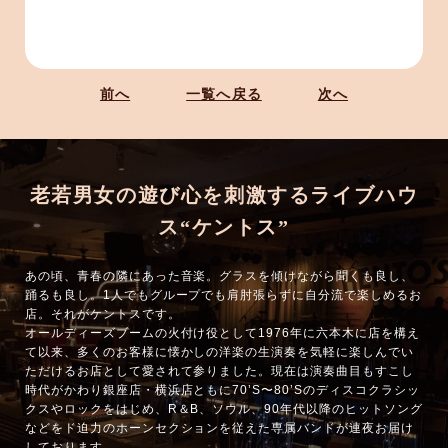
前へ
一覧へ戻る
次へ
老若男女の遊び心を刺激するライブハウ
ス“ケントス”
あの頃、青春の隣にあった音楽。グラスを傾けながら聞くも良し、
踊るも良し。1人でもグループでも肩肘張らずに自分流で楽しめるお
店。それがケントスです。
オールディーズブームの火付け役として1976年に六本木に店を構え
て以来、多くのお客様に懐かしの洋楽の生演奏を気軽に楽しんでい
ただけるお店として愛されて参りました。現在は演奏曲目もすこし
時代がかわり銀座店・横浜店ともに70’S〜80’Sのディスコクラシッ
クスやロックをはじめ、R＆B、ソウル、90年代以降のヒットソング
などをド迫力のホーンセクションを従えた専属バンドが連夜お届け
しております。