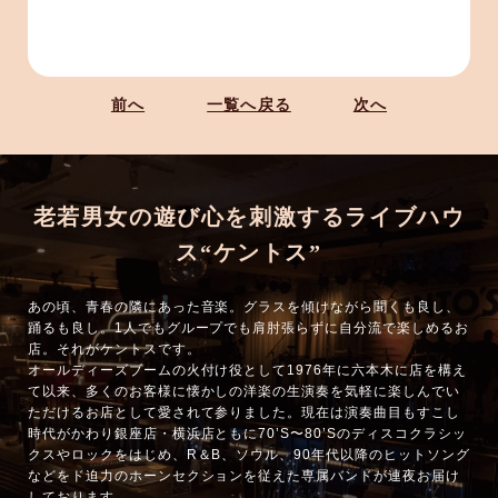
前へ
一覧へ戻る
次へ
老若男女の遊び心を刺激するライブハウ
ス“ケントス”
あの頃、青春の隣にあった音楽。グラスを傾けながら聞くも良し、
踊るも良し。1人でもグループでも肩肘張らずに自分流で楽しめるお
店。それがケントスです。
オールディーズブームの火付け役として1976年に六本木に店を構え
て以来、多くのお客様に懐かしの洋楽の生演奏を気軽に楽しんでい
ただけるお店として愛されて参りました。現在は演奏曲目もすこし
時代がかわり銀座店・横浜店ともに70’S〜80’Sのディスコクラシッ
クスやロックをはじめ、R＆B、ソウル、90年代以降のヒットソング
などをド迫力のホーンセクションを従えた専属バンドが連夜お届け
しております。