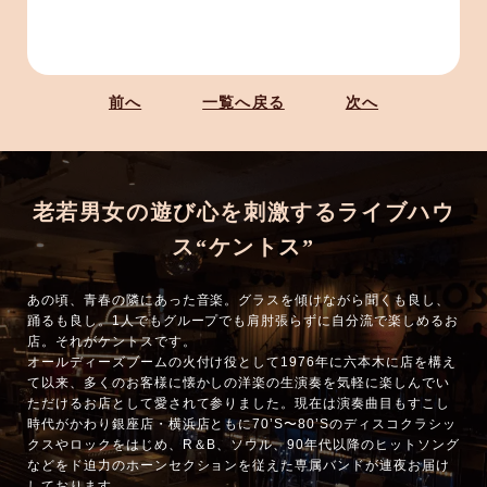
前へ
一覧へ戻る
次へ
老若男女の遊び心を刺激するライブハウ
ス“ケントス”
あの頃、青春の隣にあった音楽。グラスを傾けながら聞くも良し、
踊るも良し。1人でもグループでも肩肘張らずに自分流で楽しめるお
店。それがケントスです。
オールディーズブームの火付け役として1976年に六本木に店を構え
て以来、多くのお客様に懐かしの洋楽の生演奏を気軽に楽しんでい
ただけるお店として愛されて参りました。現在は演奏曲目もすこし
時代がかわり銀座店・横浜店ともに70’S〜80’Sのディスコクラシッ
クスやロックをはじめ、R＆B、ソウル、90年代以降のヒットソング
などをド迫力のホーンセクションを従えた専属バンドが連夜お届け
しております。