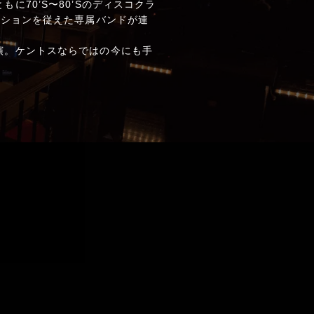
70’S〜80’Sのディスコクラ
クションを従えた専属バンドが連
演。ケントスならではの今にも手
。