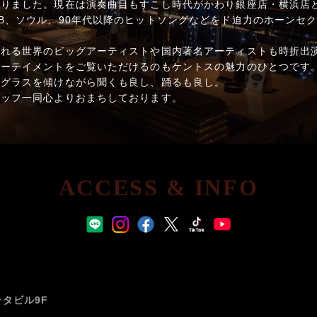
りました。現在は演奏曲目もすこし時代がかわり銀座店・横浜店ともに
B、ソウル、90年代以降のヒットソングなどをド迫力のホーンセ
される世界のビッグアーティストや国内著名アーティストも時折出
ターテイメントをご覧いただけるのもケントスの魅力のひとつです
。グラスを傾けながら聞くも良し、踊るも良し。
タッフ一同心よりおまちしております。
ACCESS & INFO
ッタビル9F