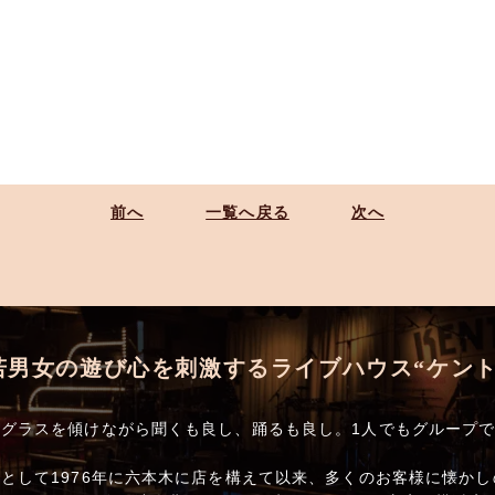
前へ
一覧へ戻る
次へ
若男女の遊び心を刺激するライブハウス“ケント
グラスを傾けながら聞くも良し、踊るも良し。1人でもグループ
として1976年に六本木に店を構えて以来、多くのお客様に懐か