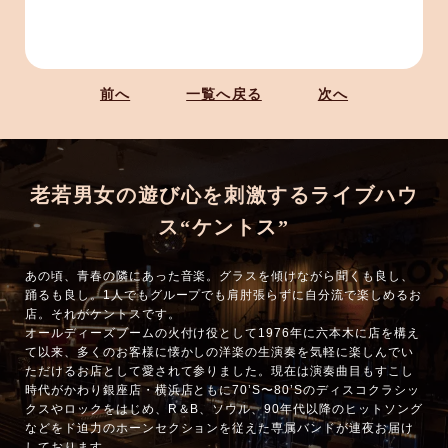
前へ
一覧へ戻る
次へ
老若男女の遊び心を刺激するライブハウ
ス“ケントス”
あの頃、青春の隣にあった音楽。グラスを傾けながら聞くも良し、
踊るも良し。1人でもグループでも肩肘張らずに自分流で楽しめるお
店。それがケントスです。
オールディーズブームの火付け役として1976年に六本木に店を構え
て以来、多くのお客様に懐かしの洋楽の生演奏を気軽に楽しんでい
ただけるお店として愛されて参りました。現在は演奏曲目もすこし
時代がかわり銀座店・横浜店ともに70’S〜80’Sのディスコクラシッ
クスやロックをはじめ、R＆B、ソウル、90年代以降のヒットソング
などをド迫力のホーンセクションを従えた専属バンドが連夜お届け
しております。