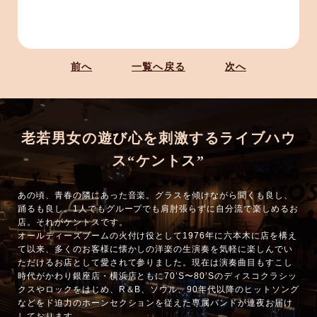
前へ
一覧へ戻る
次へ
老若男女の遊び心を刺激するライブハウ
ス“ケントス”
あの頃、青春の隣にあった音楽。グラスを傾けながら聞くも良し、
踊るも良し。1人でもグループでも肩肘張らずに自分流で楽しめるお
店。それがケントスです。
オールディーズブームの火付け役として1976年に六本木に店を構え
て以来、多くのお客様に懐かしの洋楽の生演奏を気軽に楽しんでい
ただけるお店として愛されて参りました。現在は演奏曲目もすこし
時代がかわり銀座店・横浜店ともに70’S〜80’Sのディスコクラシッ
クスやロックをはじめ、R＆B、ソウル、90年代以降のヒットソング
などをド迫力のホーンセクションを従えた専属バンドが連夜お届け
しております。