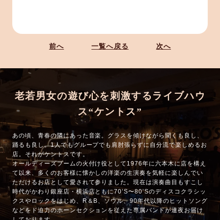
前へ
一覧へ戻る
次へ
老若男女の遊び心を刺激するライブハウ
ス“ケントス”
あの頃、青春の隣にあった音楽。グラスを傾けながら聞くも良し、
踊るも良し。1人でもグループでも肩肘張らずに自分流で楽しめるお
店。それがケントスです。
オールディーズブームの火付け役として1976年に六本木に店を構え
て以来、多くのお客様に懐かしの洋楽の生演奏を気軽に楽しんでい
ただけるお店として愛されて参りました。現在は演奏曲目もすこし
時代がかわり銀座店・横浜店ともに70’S〜80’Sのディスコクラシッ
クスやロックをはじめ、R＆B、ソウル、90年代以降のヒットソング
などをド迫力のホーンセクションを従えた専属バンドが連夜お届け
しております。