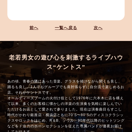
前へ
一覧へ戻る
次へ
老若男女の遊び心を刺激するライブハウ
ス“ケントス”
あの頃、青春の隣にあった音楽。グラスを傾けながら聞くも良し、
踊るも良し。1人でもグループでも肩肘張らずに自分流で楽しめるお
店。それがケントスです。
オールディーズブームの火付け役として1976年に六本木に店を構え
て以来、多くのお客様に懐かしの洋楽の生演奏を気軽に楽しんでい
ただけるお店として愛されて参りました。現在は演奏曲目もすこし
時代がかわり銀座店・横浜店ともに70’S〜80’Sのディスコクラシッ
クスやロックをはじめ、R＆B、ソウル、90年代以降のヒットソング
などをド迫力のホーンセクションを従えた専属バンドが連夜お届け
しております。