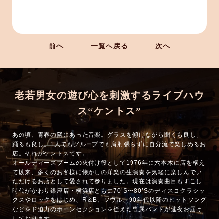
前へ
一覧へ戻る
次へ
老若男女の遊び心を刺激するライブハウ
ス“ケントス”
あの頃、青春の隣にあった音楽。グラスを傾けながら聞くも良し、
踊るも良し。1人でもグループでも肩肘張らずに自分流で楽しめるお
店。それがケントスです。
オールディーズブームの火付け役として1976年に六本木に店を構え
て以来、多くのお客様に懐かしの洋楽の生演奏を気軽に楽しんでい
ただけるお店として愛されて参りました。現在は演奏曲目もすこし
時代がかわり銀座店・横浜店ともに70’S〜80’Sのディスコクラシッ
クスやロックをはじめ、R＆B、ソウル、90年代以降のヒットソング
などをド迫力のホーンセクションを従えた専属バンドが連夜お届け
しております。