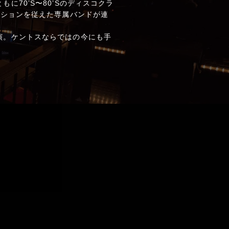
70’S〜80’Sのディスコクラ
クションを従えた専属バンドが連
演。ケントスならではの今にも手
。