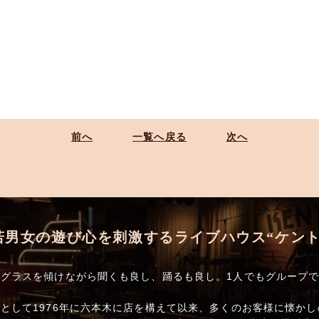
前へ
一覧へ戻る
次へ
若男女の遊び心を刺激するライブハウス“ケント
グラスを傾けながら聞くも良し、踊るも良し。1人でもグループ
として1976年に六本木に店を構えて以来、多くのお客様に懐か