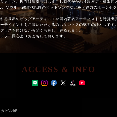
りました。現在は演奏曲目もすこし時代がかわり銀座店・横浜店ともに
B、ソウル、90年代以降のヒットソングなどをド迫力のホーンセ
される世界のビッグアーティストや国内著名アーティストも時折出
ターテイメントをご覧いただけるのもケントスの魅力のひとつです
。グラスを傾けながら聞くも良し、踊るも良し。
タッフ一同心よりおまちしております。
ACCESS & INFO
ッタビル9F