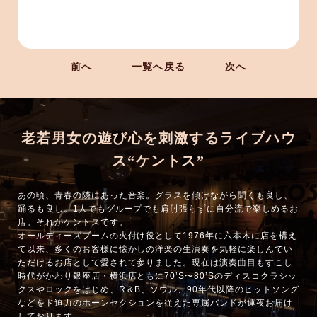
前へ
一覧へ戻る
次へ
老若男女の遊び心を刺激するライブハウ
ス“ケントス”
あの頃、青春の隣にあった音楽。グラスを傾けながら聞くも良し、
踊るも良し。1人でもグループでも肩肘張らずに自分流で楽しめるお
店。それがケントスです。
オールディーズブームの火付け役として1976年に六本木に店を構え
て以来、多くのお客様に懐かしの洋楽の生演奏を気軽に楽しんでい
ただけるお店として愛されて参りました。現在は演奏曲目もすこし
時代がかわり銀座店・横浜店ともに70’S〜80’Sのディスコクラシッ
クスやロックをはじめ、R＆B、ソウル、90年代以降のヒットソング
などをド迫力のホーンセクションを従えた専属バンドが連夜お届け
しております。