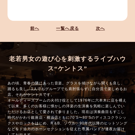
前へ
一覧へ戻る
次へ
老若男女の遊び心を刺激するライブハウ
ス“ケントス”
あの頃、青春の隣にあった音楽。グラスを傾けながら聞くも良し、
踊るも良し。1人でもグループでも肩肘張らずに自分流で楽しめるお
店。それがケントスです。
オールディーズブームの火付け役として1976年に六本木に店を構え
て以来、多くのお客様に懐かしの洋楽の生演奏を気軽に楽しんでい
ただけるお店として愛されて参りました。現在は演奏曲目もすこし
時代がかわり銀座店・横浜店ともに70’S〜80’Sのディスコクラシッ
クスやロックをはじめ、R＆B、ソウル、90年代以降のヒットソング
などをド迫力のホーンセクションを従えた専属バンドが連夜お届け
しております。