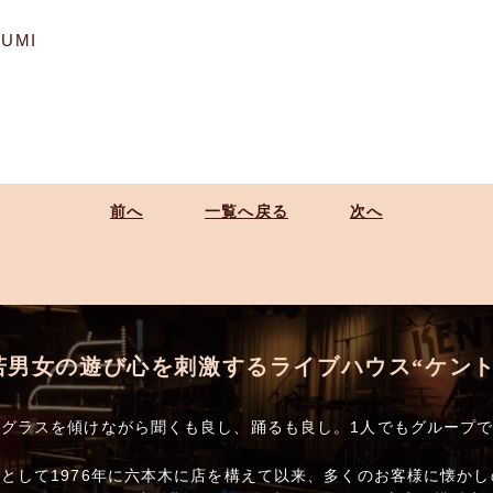
UMI
前へ
一覧へ戻る
次へ
若男女の遊び心を刺激するライブハウス“ケント
グラスを傾けながら聞くも良し、踊るも良し。1人でもグループ
として1976年に六本木に店を構えて以来、多くのお客様に懐か