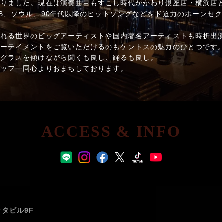
りました。現在は演奏曲目もすこし時代がかわり銀座店・横浜店ともに
B、ソウル、90年代以降のヒットソングなどをド迫力のホーンセ
される世界のビッグアーティストや国内著名アーティストも時折出
ターテイメントをご覧いただけるのもケントスの魅力のひとつです
。グラスを傾けながら聞くも良し、踊るも良し。
タッフ一同心よりおまちしております。
ACCESS & INFO
ッタビル9F