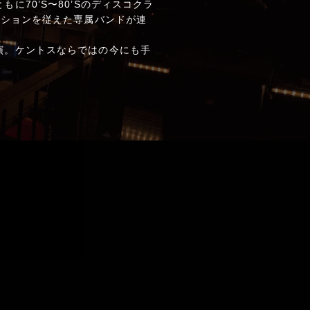
70’S〜80’Sのディスコクラ
クションを従えた専属バンドが連
演。ケントスならではの今にも手
。