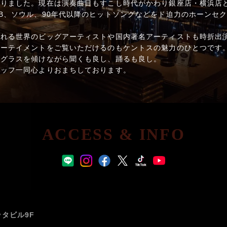
りました。現在は演奏曲目もすこし時代がかわり銀座店・横浜店ともに
B、ソウル、90年代以降のヒットソングなどをド迫力のホーンセ
される世界のビッグアーティストや国内著名アーティストも時折出
ターテイメントをご覧いただけるのもケントスの魅力のひとつです
。グラスを傾けながら聞くも良し、踊るも良し。
タッフ一同心よりおまちしております。
ACCESS & INFO
ッタビル9F