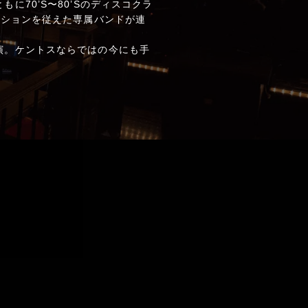
70’S〜80’Sのディスコクラ
クションを従えた専属バンドが連
演。ケントスならではの今にも手
。