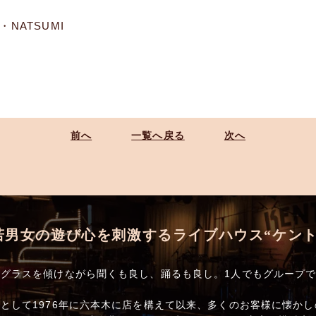
・NATSUMI
前へ
一覧へ戻る
次へ
若男女の遊び心を刺激するライブハウス“ケント
グラスを傾けながら聞くも良し、踊るも良し。1人でもグループ
として1976年に六本木に店を構えて以来、多くのお客様に懐か