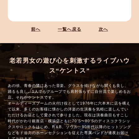
前へ
一覧へ戻る
次へ
老若男女の遊び心を刺激するライブハウ
ス“ケントス”
あの頃、青春の隣にあった音楽。グラスを傾けながら聞くも良し、
踊るも良し。1人でもグループでも肩肘張らずに自分流で楽しめるお
店。それがケントスです。
オールディーズブームの火付け役として1976年に六本木に店を構え
て以来、多くのお客様に懐かしの洋楽の生演奏を気軽に楽しんでい
ただけるお店として愛されて参りました。現在は演奏曲目もすこし
時代がかわり銀座店・横浜店ともに70’S〜80’Sのディスコクラシッ
クスやロックをはじめ、R＆B、ソウル、90年代以降のヒットソング
などをド迫力のホーンセクションを従えた専属バンドが連夜お届け
しております。