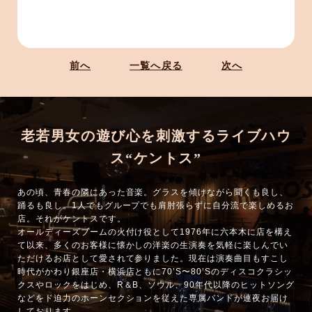
前へ
一覧へ戻る
次へ
老若男女の遊び心を刺激するライブハウ
ス“ケントス”
あの頃、青春の隣にあった音楽。グラスを傾けながら聞くも良し、
踊るも良し。1人でもグループでも肩肘張らずに自分流で楽しめるお
店。それがケントスです。
オールディーズブームの火付け役として1976年に六本木に店を構え
て以来、多くのお客様に懐かしの洋楽の生演奏を気軽に楽しんでい
ただけるお店として愛されて参りました。現在は演奏曲目もすこし
時代がかわり銀座店・横浜店ともに70’S〜80’Sのディスコクラシッ
クスやロックをはじめ、R＆B、ソウル、90年代以降のヒットソング
などをド迫力のホーンセクションを従えた専属バンドが連夜お届け
しております。