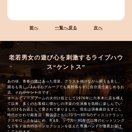
前へ
一覧へ戻る
次へ
老若男女の遊び心を刺激するライブハウ
ス“ケントス”
あの頃、青春の隣にあった音楽。グラスを傾けながら聞くも良し、
踊るも良し。1人でもグループでも肩肘張らずに自分流で楽しめるお
店。それがケントスです。
オールディーズブームの火付け役として1976年に六本木に店を構え
て以来、多くのお客様に懐かしの洋楽の生演奏を気軽に楽しんでい
ただけるお店として愛されて参りました。現在は演奏曲目もすこし
時代がかわり銀座店・横浜店ともに70’S〜80’Sのディスコクラシッ
クスやロックをはじめ、R＆B、ソウル、90年代以降のヒットソング
などをド迫力のホーンセクションを従えた専属バンドが連夜お届け
しております。