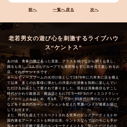
前へ
一覧へ戻る
次へ
老若男女の遊び心を刺激するライブハウ
ス“ケントス”
あの頃、青春の隣にあった音楽。グラスを傾けながら聞くも良し、
踊るも良し。1人でもグループでも肩肘張らずに自分流で楽しめるお
店。それがケントスです。
オールディーズブームの火付け役として1976年に六本木に店を構え
て以来、多くのお客様に懐かしの洋楽の生演奏を気軽に楽しんでい
ただけるお店として愛されて参りました。現在は演奏曲目もすこし
時代がかわり銀座店・横浜店ともに70’S〜80’Sのディスコクラシッ
クスやロックをはじめ、R＆B、ソウル、90年代以降のヒットソング
などをド迫力のホーンセクションを従えた専属バンドが連夜お届け
しております。
また、時代を超えてリスペクトされる世界のビッグアーティストや
国内著名アーティストも時折出演。ケントスならではの今にも手が
届きそうな距離で最高のエンターテイメントをご覧いただけるのも