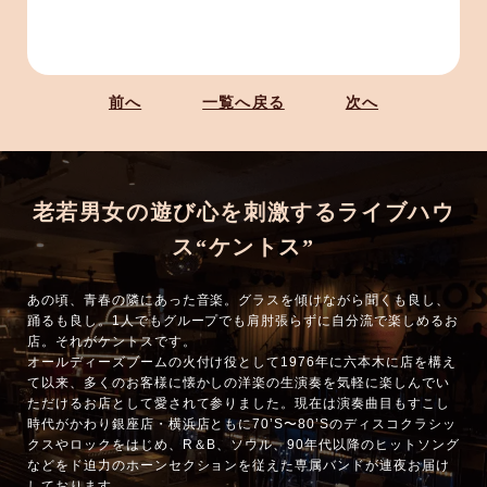
前へ
一覧へ戻る
次へ
老若男女の遊び心を刺激するライブハウ
ス“ケントス”
あの頃、青春の隣にあった音楽。グラスを傾けながら聞くも良し、
踊るも良し。1人でもグループでも肩肘張らずに自分流で楽しめるお
店。それがケントスです。
オールディーズブームの火付け役として1976年に六本木に店を構え
て以来、多くのお客様に懐かしの洋楽の生演奏を気軽に楽しんでい
ただけるお店として愛されて参りました。現在は演奏曲目もすこし
時代がかわり銀座店・横浜店ともに70’S〜80’Sのディスコクラシッ
クスやロックをはじめ、R＆B、ソウル、90年代以降のヒットソング
などをド迫力のホーンセクションを従えた専属バンドが連夜お届け
しております。