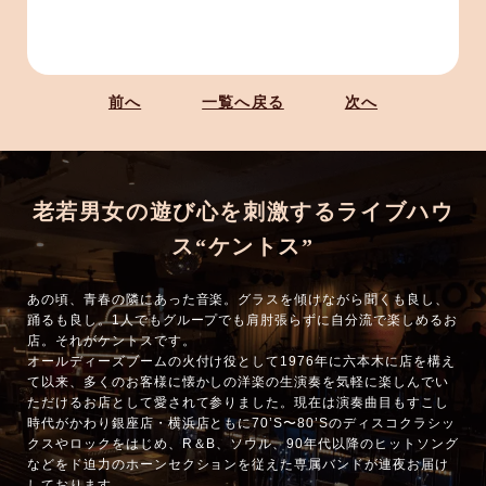
前へ
一覧へ戻る
次へ
老若男女の遊び心を刺激するライブハウ
ス“ケントス”
あの頃、青春の隣にあった音楽。グラスを傾けながら聞くも良し、
踊るも良し。1人でもグループでも肩肘張らずに自分流で楽しめるお
店。それがケントスです。
オールディーズブームの火付け役として1976年に六本木に店を構え
て以来、多くのお客様に懐かしの洋楽の生演奏を気軽に楽しんでい
ただけるお店として愛されて参りました。現在は演奏曲目もすこし
時代がかわり銀座店・横浜店ともに70’S〜80’Sのディスコクラシッ
クスやロックをはじめ、R＆B、ソウル、90年代以降のヒットソング
などをド迫力のホーンセクションを従えた専属バンドが連夜お届け
しております。