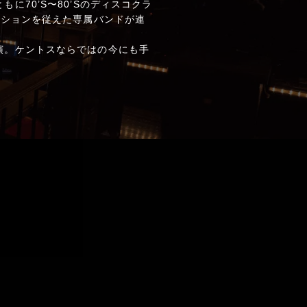
70’S〜80’Sのディスコクラ
クションを従えた専属バンドが連
演。ケントスならではの今にも手
。