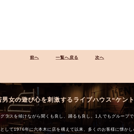
前へ
一覧へ戻る
次へ
若男女の遊び心を刺激するライブハウス“ケント
グラスを傾けながら聞くも良し、踊るも良し。1人でもグループ
として1976年に六本木に店を構えて以来、多くのお客様に懐か