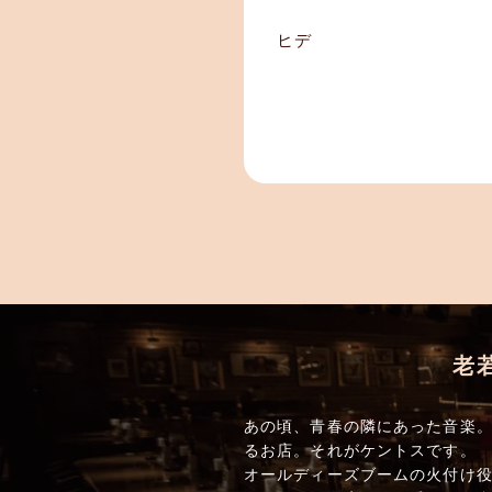
ヒデ
老
あの頃、青春の隣にあった音楽。
るお店。それがケントスです。
オールディーズブームの火付け役