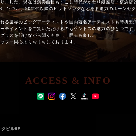
りました。現在は演奏曲目もすこし時代がかわり銀座店・横浜店ともに
B、ソウル、90年代以降のヒットソングなどをド迫力のホーンセ
される世界のビッグアーティストや国内著名アーティストも時折出
ターテイメントをご覧いただけるのもケントスの魅力のひとつです
。グラスを傾けながら聞くも良し、踊るも良し。
タッフ一同心よりおまちしております。
ACCESS & INFO
ッタビル9F