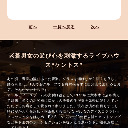
前へ
一覧へ戻る
次へ
老若男女の遊び心を刺激するライブハウ
ス“ケントス”
あの頃、青春の隣にあった音楽。グラスを傾けながら聞くも良し、
踊るも良し。1人でもグループでも肩肘張らずに自分流で楽しめるお
店。それがケントスです。
オールディーズブームの火付け役として1976年に六本木に店を構え
て以来、多くのお客様に懐かしの洋楽の生演奏を気軽に楽しんでい
ただけるお店として愛されて参りました。現在は演奏曲目もすこし
時代がかわり銀座店・横浜店ともに70’S〜80’Sのディスコクラシッ
クスやロックをはじめ、R＆B、ソウル、90年代以降のヒットソング
などをド迫力のホーンセクションを従えた専属バンドが連夜お届け
しております。