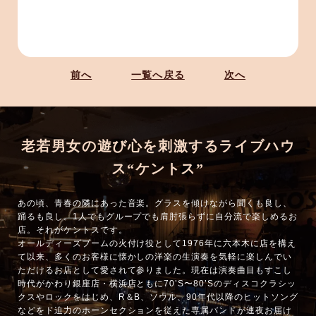
前へ
一覧へ戻る
次へ
老若男女の遊び心を刺激するライブハウ
ス“ケントス”
あの頃、青春の隣にあった音楽。グラスを傾けながら聞くも良し、
踊るも良し。1人でもグループでも肩肘張らずに自分流で楽しめるお
店。それがケントスです。
オールディーズブームの火付け役として1976年に六本木に店を構え
て以来、多くのお客様に懐かしの洋楽の生演奏を気軽に楽しんでい
ただけるお店として愛されて参りました。現在は演奏曲目もすこし
時代がかわり銀座店・横浜店ともに70’S〜80’Sのディスコクラシッ
クスやロックをはじめ、R＆B、ソウル、90年代以降のヒットソング
などをド迫力のホーンセクションを従えた専属バンドが連夜お届け