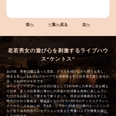
前へ
一覧へ戻る
次へ
老若男女の遊び心を刺激するライブハウ
ス“ケントス”
あの頃、青春の隣にあった音楽。グラスを傾けながら聞くも良し、
踊るも良し。1人でもグループでも肩肘張らずに自分流で楽しめるお
店。それがケントスです。
オールディーズブームの火付け役として1976年に六本木に店を構え
て以来、多くのお客様に懐かしの洋楽の生演奏を気軽に楽しんでい
ただけるお店として愛されて参りました。現在は演奏曲目もすこし
時代がかわり銀座店・横浜店ともに70’S〜80’Sのディスコクラシッ
クスやロックをはじめ、R＆B、ソウル、90年代以降のヒットソング
などをド迫力のホーンセクションを従えた専属バンドが連夜お届け
しております。