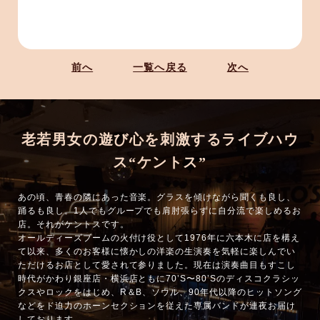
前へ
一覧へ戻る
次へ
老若男女の遊び心を刺激するライブハウ
ス“ケントス”
あの頃、青春の隣にあった音楽。グラスを傾けながら聞くも良し、
踊るも良し。1人でもグループでも肩肘張らずに自分流で楽しめるお
店。それがケントスです。
オールディーズブームの火付け役として1976年に六本木に店を構え
て以来、多くのお客様に懐かしの洋楽の生演奏を気軽に楽しんでい
ただけるお店として愛されて参りました。現在は演奏曲目もすこし
時代がかわり銀座店・横浜店ともに70’S〜80’Sのディスコクラシッ
クスやロックをはじめ、R＆B、ソウル、90年代以降のヒットソング
などをド迫力のホーンセクションを従えた専属バンドが連夜お届け
しております。