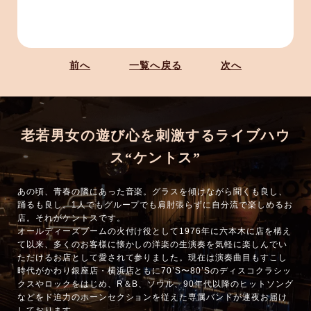
前へ
一覧へ戻る
次へ
老若男女の遊び心を刺激するライブハウ
ス“ケントス”
あの頃、青春の隣にあった音楽。グラスを傾けながら聞くも良し、
踊るも良し。1人でもグループでも肩肘張らずに自分流で楽しめるお
店。それがケントスです。
オールディーズブームの火付け役として1976年に六本木に店を構え
て以来、多くのお客様に懐かしの洋楽の生演奏を気軽に楽しんでい
ただけるお店として愛されて参りました。現在は演奏曲目もすこし
時代がかわり銀座店・横浜店ともに70’S〜80’Sのディスコクラシッ
クスやロックをはじめ、R＆B、ソウル、90年代以降のヒットソング
などをド迫力のホーンセクションを従えた専属バンドが連夜お届け
しております。