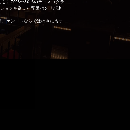
70’S〜80’Sのディスコクラ
クションを従えた専属バンドが連
演。ケントスならではの今にも手
。