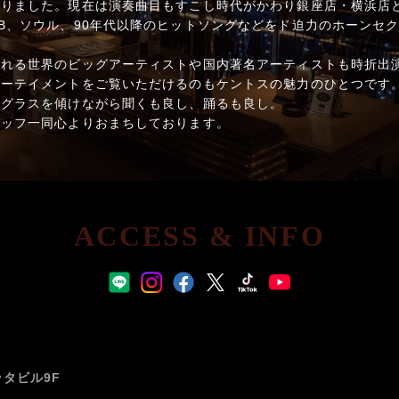
りました。現在は演奏曲目もすこし時代がかわり銀座店・横浜店ともに
B、ソウル、90年代以降のヒットソングなどをド迫力のホーンセ
される世界のビッグアーティストや国内著名アーティストも時折出
ターテイメントをご覧いただけるのもケントスの魅力のひとつです
。グラスを傾けながら聞くも良し、踊るも良し。
タッフ一同心よりおまちしております。
ACCESS & INFO
ッタビル9F