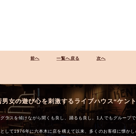
前へ
一覧へ戻る
次へ
若男女の遊び心を刺激するライブハウス“ケント
グラスを傾けながら聞くも良し、踊るも良し。1人でもグループ
として1976年に六本木に店を構えて以来、多くのお客様に懐か