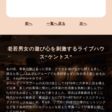
前へ
一覧へ戻る
次へ
老若男女の遊び心を刺激するライブハウ
ス“ケントス”
あの頃、青春の隣にあった音楽。グラスを傾けながら聞くも良し、
踊るも良し。1人でもグループでも肩肘張らずに自分流で楽しめるお
店。それがケントスです。
オールディーズブームの火付け役として1976年に六本木に店を構え
て以来、多くのお客様に懐かしの洋楽の生演奏を気軽に楽しんでい
ただけるお店として愛されて参りました。現在は演奏曲目もすこし
時代がかわり銀座店・横浜店ともに70’S〜80’Sのディスコクラシッ
クスやロックをはじめ、R＆B、ソウル、90年代以降のヒットソング
などをド迫力のホーンセクションを従えた専属バンドが連夜お届け
しております。