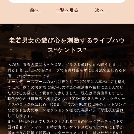
前へ
一覧へ戻る
次へ
老若男女の遊び心を刺激するライブハウ
ス“ケントス”
あの頃、青春の隣にあった音楽。グラスを傾けながら聞くも良し、
踊るも良し。1人でもグループでも肩肘張らずに自分流で楽しめるお
店。それがケントスです。
オールディーズブームの火付け役として1976年に六本木に店を構え
て以来、多くのお客様に懐かしの洋楽の生演奏を気軽に楽しんでい
ただけるお店として愛されて参りました。現在は演奏曲目もすこし
時代がかわり銀座店・横浜店ともに70’S〜80’Sのディスコクラシッ
クスやロックをはじめ、R＆B、ソウル、90年代以降のヒットソング
などをド迫力のホーンセクションを従えた専属バンドが連夜お届け
しております。
また、時代を超えてリスペクトされる世界のビッグアーティストや
国内著名アーティストも時折出演。ケントスならではの今にも手が
届きそうな距離で最高のエンターテイメントをご覧いただけるのも