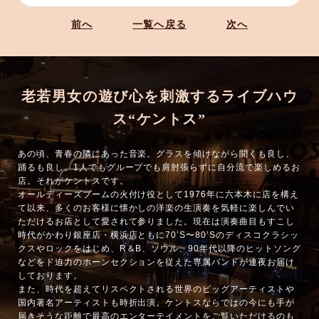
前へ
一覧へ戻る
次へ
老若男女の遊び心を刺激するライブハウ
ス“ケントス”
あの頃、青春の隣にあった音楽。グラスを傾けながら聞くも良し、
踊るも良し。1人でもグループでも肩肘張らずに自分流で楽しめるお
店。それがケントスです。
オールディーズブームの火付け役として1976年に六本木に店を構え
て以来、多くのお客様に懐かしの洋楽の生演奏を気軽に楽しんでい
ただけるお店として愛されて参りました。現在は演奏曲目もすこし
時代がかわり銀座店・横浜店ともに70’S〜80’Sのディスコクラシッ
クスやロックをはじめ、R＆B、ソウル、90年代以降のヒットソング
などをド迫力のホーンセクションを従えた専属バンドが連夜お届け
しております。
また、時代を超えてリスペクトされる世界のビッグアーティストや
国内著名アーティストも時折出演。ケントスならではの今にも手が
届きそうな距離で最高のエンターテイメントをご覧いただけるのも