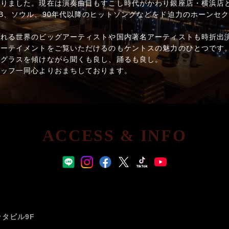
りました。現在は演奏曲目もすこし時代がかわり銀座店・横浜店ともに
B、ソウル、90年代以降のヒットソングなどをド迫力のホーンセ
される世界のビッグアーティストや国内著名アーティストも時折出
ターテイメントをご覧いただけるのもケントスの魅力のひとつです
。グラスを傾けながら聞くも良し、踊るも良し。
タッフ一同心よりおまちしております。
ACCESS & INFO
ッタビル9F