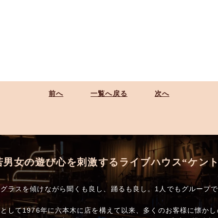
前へ
一覧へ戻る
次へ
若男女の遊び心を刺激するライブハウス“ケント
グラスを傾けながら聞くも良し、踊るも良し。1人でもグループ
として1976年に六本木に店を構えて以来、多くのお客様に懐か