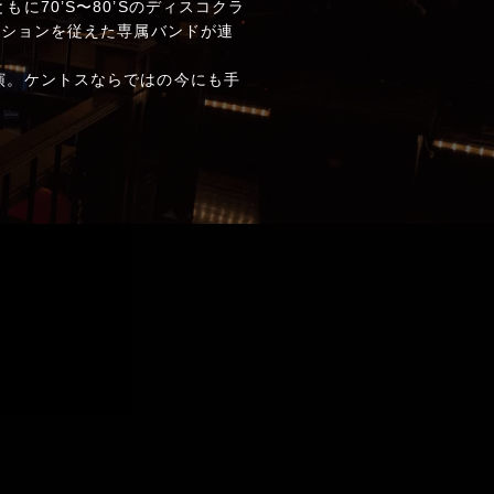
70’S〜80’Sのディスコクラ
クションを従えた専属バンドが連
演。ケントスならではの今にも手
。