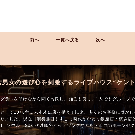
前へ
一覧へ戻る
次へ
若男女の遊び心を刺激するライブハウス“ケント
グラスを傾けながら聞くも良し、踊るも良し。1人でもグループ
として1976年に六本木に店を構えて以来、多くのお客様に懐か
りました。現在は演奏曲目もすこし時代がかわり銀座店・横浜店ともに
B、ソウル、90年代以降のヒットソングなどをド迫力のホーンセ