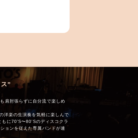
ス”
でも肩肘張らずに自分流で楽しめ
しの洋楽の生演奏を気軽に楽しんで
70’S〜80’Sのディスコクラ
クションを従えた専属バンドが連