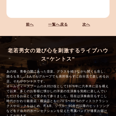
前へ
一覧へ戻る
次へ
老若男女の遊び心を刺激するライブハウ
ス“ケントス”
あの頃、青春の隣にあった音楽。グラスを傾けながら聞くも良し、
踊るも良し。1人でもグループでも肩肘張らずに自分流で楽しめるお
店。それがケントスです。
オールディーズブームの火付け役として1976年に六本木に店を構え
て以来、多くのお客様に懐かしの洋楽の生演奏を気軽に楽しんでい
ただけるお店として愛されて参りました。現在は演奏曲目もすこし
時代がかわり銀座店・横浜店ともに70’S〜80’Sのディスコクラシッ
クスやロックをはじめ、R＆B、ソウル、90年代以降のヒットソング
などをド迫力のホーンセクションを従えた専属バンドが連夜お届け
しております。