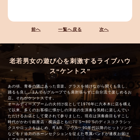
前へ
一覧へ戻る
次へ
老若男女の遊び心を刺激するライブハウ
ス“ケントス”
あの頃、青春の隣にあった音楽。グラスを傾けながら聞くも良し、
踊るも良し。1人でもグループでも肩肘張らずに自分流で楽しめるお
店。それがケントスです。
オールディーズブームの火付け役として1976年に六本木に店を構え
て以来、多くのお客様に懐かしの洋楽の生演奏を気軽に楽しんでい
ただけるお店として愛されて参りました。現在は演奏曲目もすこし
時代がかわり銀座店・横浜店ともに70’S〜80’Sのディスコクラシッ
クスやロックをはじめ、R＆B、ソウル、90年代以降のヒットソング
などをド迫力のホーンセクションを従えた専属バンドが連夜お届け
しております。