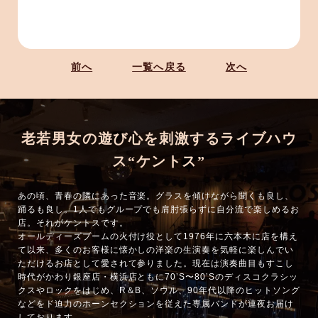
前へ
一覧へ戻る
次へ
老若男女の遊び心を刺激するライブハウ
ス“ケントス”
あの頃、青春の隣にあった音楽。グラスを傾けながら聞くも良し、
踊るも良し。1人でもグループでも肩肘張らずに自分流で楽しめるお
店。それがケントスです。
オールディーズブームの火付け役として1976年に六本木に店を構え
て以来、多くのお客様に懐かしの洋楽の生演奏を気軽に楽しんでい
ただけるお店として愛されて参りました。現在は演奏曲目もすこし
時代がかわり銀座店・横浜店ともに70’S〜80’Sのディスコクラシッ
クスやロックをはじめ、R＆B、ソウル、90年代以降のヒットソング
などをド迫力のホーンセクションを従えた専属バンドが連夜お届け
しております。