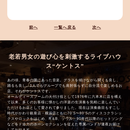
前へ
一覧へ戻る
次へ
老若男女の遊び心を刺激するライブハウ
ス“ケントス”
あの頃、青春の隣にあった音楽。グラスを傾けながら聞くも良し、
踊るも良し。1人でもグループでも肩肘張らずに自分流で楽しめるお
店。それがケントスです。
オールディーズブームの火付け役として1976年に六本木に店を構え
て以来、多くのお客様に懐かしの洋楽の生演奏を気軽に楽しんでい
ただけるお店として愛されて参りました。現在は演奏曲目もすこし
時代がかわり銀座店・横浜店ともに70’S〜80’Sのディスコクラシッ
クスやロックをはじめ、R＆B、ソウル、90年代以降のヒットソング
などをド迫力のホーンセクションを従えた専属バンドが連夜お届け
しております。