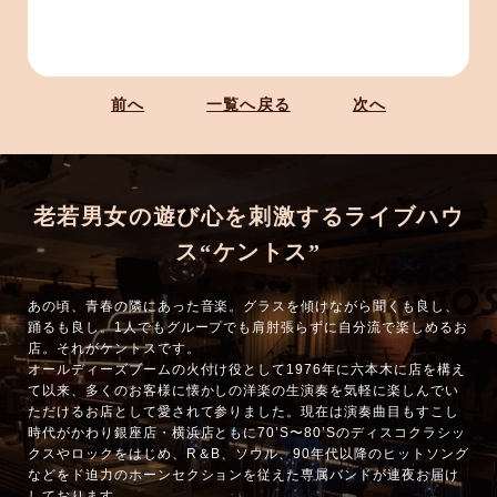
前へ
一覧へ戻る
次へ
老若男女の遊び心を刺激するライブハウ
ス“ケントス”
あの頃、青春の隣にあった音楽。グラスを傾けながら聞くも良し、
踊るも良し。1人でもグループでも肩肘張らずに自分流で楽しめるお
店。それがケントスです。
オールディーズブームの火付け役として1976年に六本木に店を構え
て以来、多くのお客様に懐かしの洋楽の生演奏を気軽に楽しんでい
ただけるお店として愛されて参りました。現在は演奏曲目もすこし
時代がかわり銀座店・横浜店ともに70’S〜80’Sのディスコクラシッ
クスやロックをはじめ、R＆B、ソウル、90年代以降のヒットソング
などをド迫力のホーンセクションを従えた専属バンドが連夜お届け
しております。